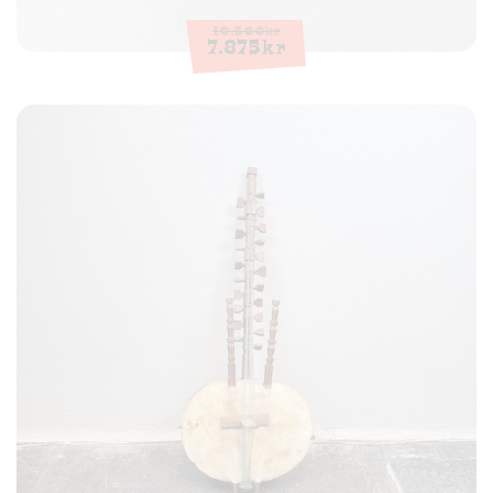
10.500
kr
7.875
kr