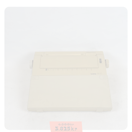
4.500
kr
3.825
kr