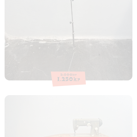
2.500
kr
1.250
kr