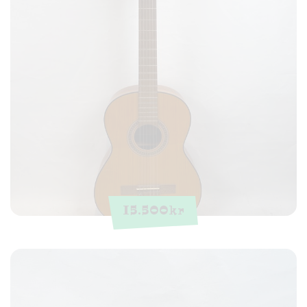
15.500
kr