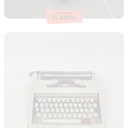
35.000
kr
26.250
kr