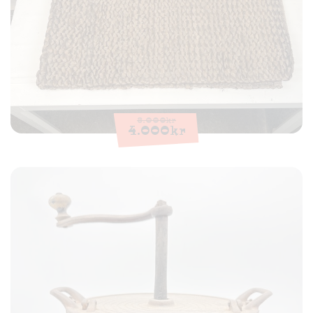
8.000
kr
4.000
kr