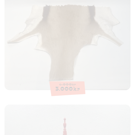
6.000
kr
3.000
kr