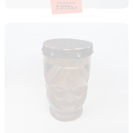
10.500
kr
7.875
kr