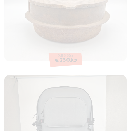
9.500
kr
4.750
kr