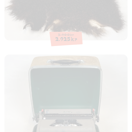
3.900
kr
2.925
kr