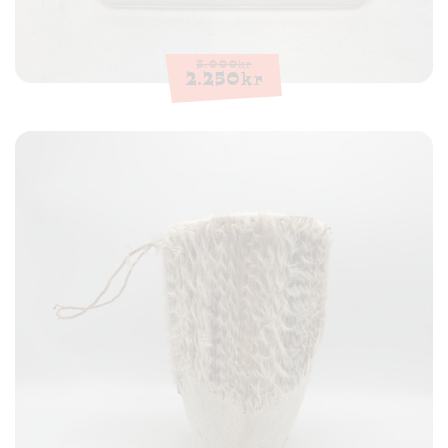
3.000
kr
2.250
kr