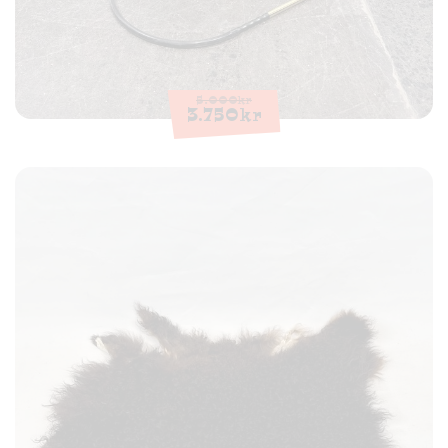
5.000
kr
3.750
kr