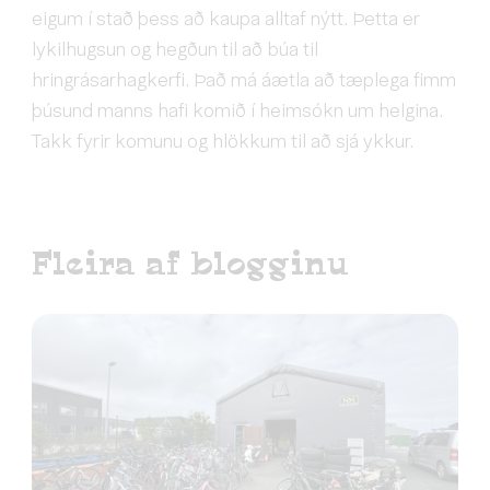
eigum í stað þess að kaupa alltaf nýtt. Þetta er
lykilhugsun og hegðun til að búa til
hringrásarhagkerfi. Það má áætla að tæplega fimm
þúsund manns hafi komið í heimsókn um helgina.
Takk fyrir komunu og hlökkum til að sjá ykkur.
Fleira af blogginu