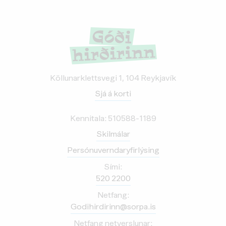
Köllunarklettsvegi 1, 104 Reykjavík
Sjá á korti
Kennitala: 510588-1189
Skilmálar
Persónuverndaryfirlýsing
Sími:
520 2200
Netfang:
Godihirdirinn@sorpa.is
Netfang netverslunar: