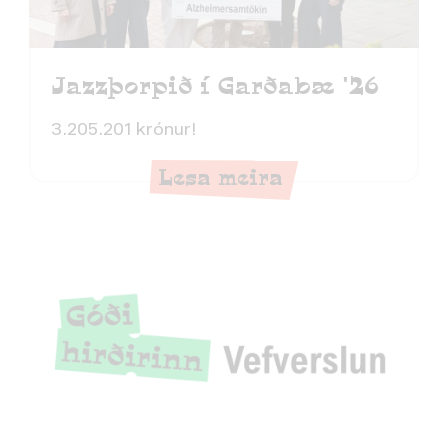
Jazzþorpið í Garðabæ '26
3.205.201 krónur!
Lesa meira