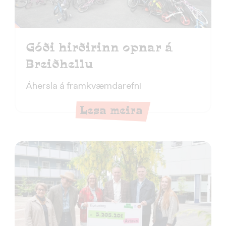
Góði hirðirinn opnar á
Breiðhellu
Áhersla á framkvæmdarefni
Lesa meira