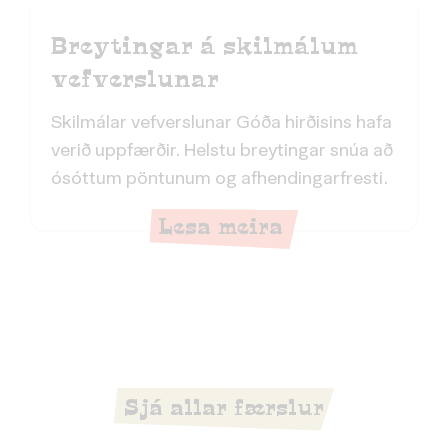
Breytingar á skilmálum
vefverslunar
Skilmálar vefverslunar Góða hirðisins hafa
verið uppfærðir. Helstu breytingar snúa að
ósóttum pöntunum og afhendingarfresti.
Lesa meira
Sjá allar færslur