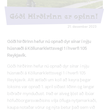
Góði Hirðirinn er opinn!
21. desember 2023
Góði hirðirinn hefur nú opnað dyr sínar í nýju
húsnæði á Köllunarklettsvegi 1 í hverfi 105
Reykjavík.
Góði hirðirinn hefur nú opnað dyr sínar í nýju
húsnæði á Köllunarklettsvegi 1 í hverfi 105
Reykjavík. Allt ætlaði um koll að keyra þegar
loksins var opnað 1. apríl síðast liðinn og langar
biðraðir mynduðust. Það er alveg ljóst að íbúar
höfuðborgarsvæðisins vilja öfluga nytjamarkaði,
kaupa notaðar vörur og nýta betur það sem við