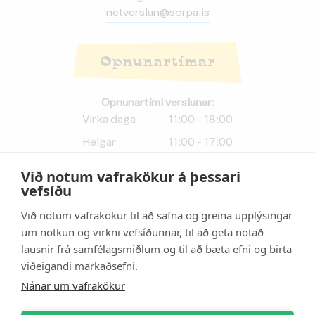
netverslun@sorpa.is
Opnunartímar
Opnunartími verslunar:
Virka daga
11:00 - 18:00
Helgar
11:00 - 17:00
Við notum vafrakökur á þessari
Afhendingartími netverslunar:
vefsíðu
Virka daga
11:00 - 17:50
Við notum vafrakökur til að safna og greina upplýsingar
Helgar
11:00 - 16:50
um notkun og virkni vefsíðunnar, til að geta notað
lausnir frá samfélagsmiðlum og til að bæta efni og birta
Athugið:
Afhendingartími
viðeigandi markaðsefni.
vefverslunar er
10 mínútum
styttri
en opnunartími
Nánar um vafrakökur
verslunar.