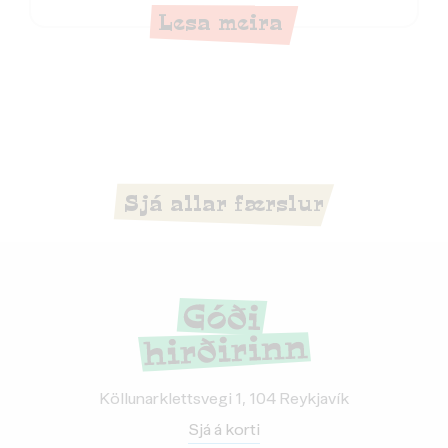
Lesa meira
Sjá allar færslur
Köllunarklettsvegi 1, 104 Reykjavík
Sjá á korti