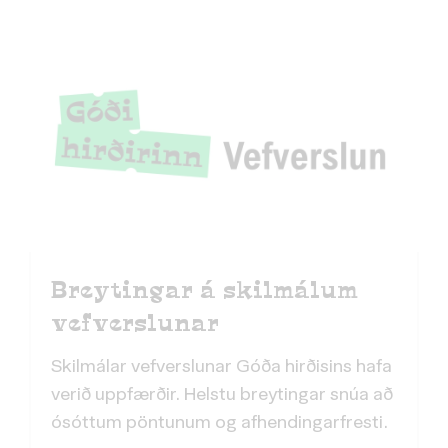
Breytingar á skilmálum
vefverslunar
Skilmálar vefverslunar Góða hirðisins hafa
verið uppfærðir. Helstu breytingar snúa að
ósóttum pöntunum og afhendingarfresti.