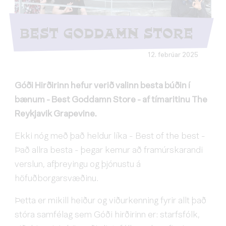
BEST GODDAMN STORE
12. febrúar 2025
Góði Hirðirinn hefur verið valinn besta búðin í
bænum - Best Goddamn Store - af tímaritinu The
Reykjavik Grapevine.
Ekki nóg með það heldur líka - Best of the best -
Það allra besta - þegar kemur að framúrskarandi
verslun, afþreyingu og þjónustu á
höfuðborgarsvæðinu.
Þetta er mikill heiður og viðurkenning fyrir allt það
stóra samfélag sem Góði hirðirinn er: starfsfólk,