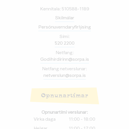
Kennitala: 510588-1189
Skilmálar
Persónuverndaryfirlýsing
Sími:
520 2200
Netfang:
Godihirdirinn@sorpa.is
Netfang netverslunar:
netverslun@sorpa.is
Opnunartímar
Opnunartími verslunar:
Virka daga
11:00 - 18:00
Helgar
11:00 - 17:00