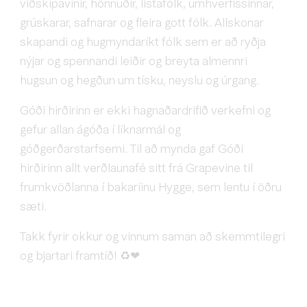
viðskipavinir, hönnuðir, listafólk, umhverfissinnar,
grúskarar, safnarar og fleira gott fólk. Allskonar
skapandi og hugmyndaríkt fólk sem er að ryðja
nýjar og spennandi leiðir og breyta almennri
hugsun og hegðun um tísku, neyslu og úrgang.
Góði hirðirinn er ekki hagnaðardrifið verkefni og
gefur allan ágóða í líknarmál og
góðgerðarstarfsemi. Til að mynda gaf Góði
hirðirinn allt verðlaunafé sitt frá Grapevine til
frumkvöðlanna í bakaríinu Hygge, sem lentu í öðru
sæti.
Takk fyrir okkur og vinnum saman að skemmtilegri
og bjartari framtíð! ♻❤