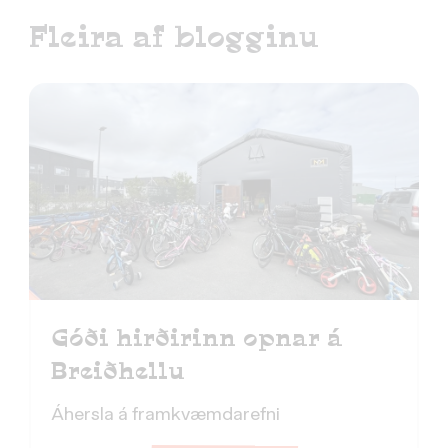
Fleira af blogginu
Góði hirðirinn opnar á
Breiðhellu
Áhersla á framkvæmdarefni