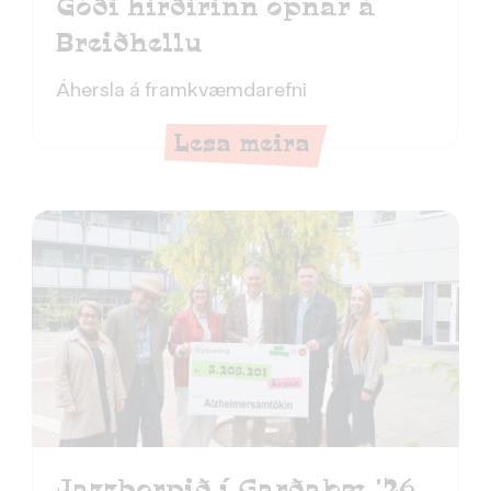
Góði hirðirinn opnar á
Breiðhellu
Áhersla á framkvæmdarefni
Lesa meira
Jazzþorpið í Garðabæ '26