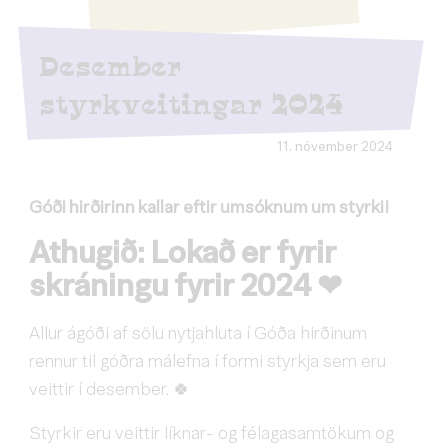
Desember
styrkveitingar 2024
11. nóvember 2024
Góði hirðirinn kallar eftir umsóknum um styrki!
Athugið: Lokað er fyrir
skráningu fyrir 2024 ❤
Allur ágóði af sölu nytjahluta í Góða hirðinum
rennur til góðra málefna í formi styrkja sem eru
veittir í desember. 🍀
Styrkir eru veittir líknar- og félagasamtökum og