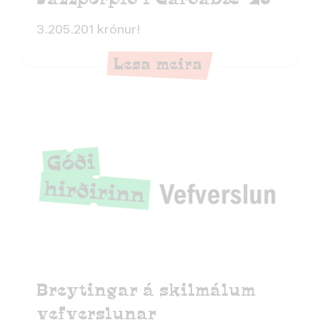
3.205.201 krónur!
Lesa meira
Breytingar á skilmálum
vefverslunar