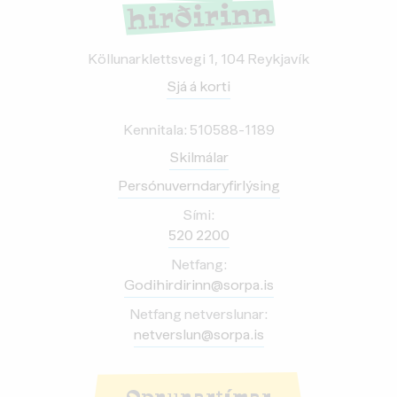
Köllunarklettsvegi 1, 104 Reykjavík
Sjá á korti
Kennitala: 510588-1189
Skilmálar
Persónuverndaryfirlýsing
Sími:
520 2200
Netfang:
Godihirdirinn@sorpa.is
Netfang netverslunar:
netverslun@sorpa.is
Opnunartímar