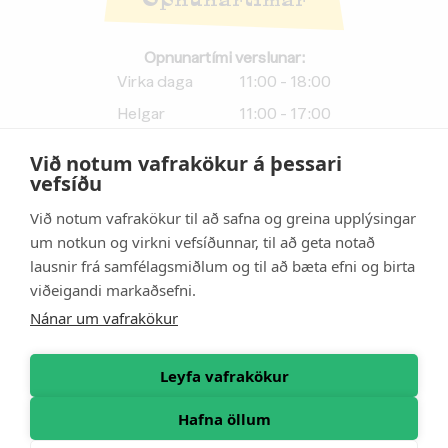
Opnunartími verslunar:
Virka daga
11:00 - 18:00
Helgar
11:00 - 17:00
Við notum vafrakökur á þessari
Afhendingartími netverslunar:
vefsíðu
Virka daga
11:00 - 17:50
Við notum vafrakökur til að safna og greina upplýsingar
Helgar
11:00 - 16:50
um notkun og virkni vefsíðunnar, til að geta notað
lausnir frá samfélagsmiðlum og til að bæta efni og birta
Athugið:
Afhendingartími
viðeigandi markaðsefni.
vefverslunar er
10 mínútum
styttri
en opnunartími
Nánar um vafrakökur
verslunar.
Leyfa vafrakökur
Hafna öllum