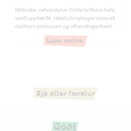
Skilmálar vefverslunar Góða hirðisins hafa
verið uppfærðir. Helstu breytingar snúa að
ósóttum pöntunum og afhendingarfresti.
Lesa meira
Sjá allar færslur