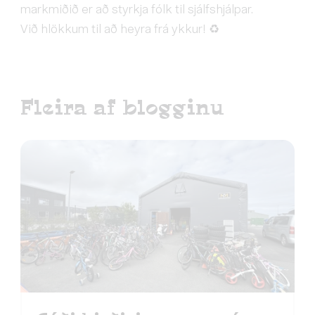
markmiðið er að styrkja fólk til sjálfshjálpar.
Við hlökkum til að heyra frá ykkur! ♻
Fleira af blogginu