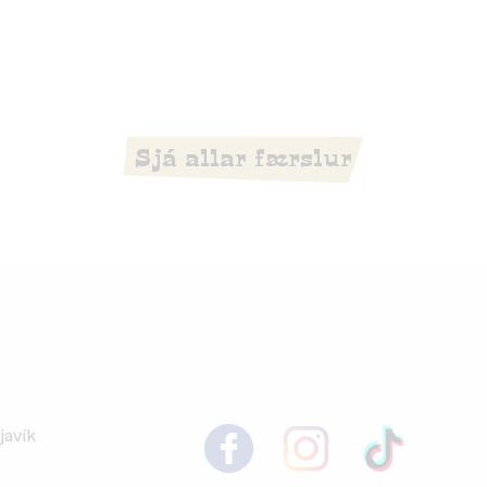
Sjá allar færslur
javík