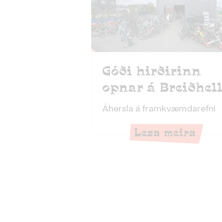
Góði hirðirinn
opnar á Breiðhel
Áhersla á framkvæmdarefni
Lesa meira