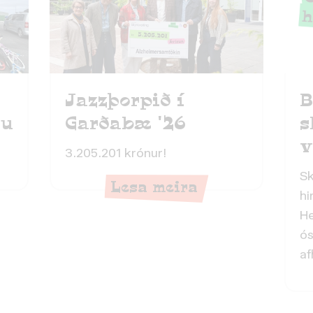
Jazzþorpið í
B
lu
Garðabæ '26
s
v
3.205.201 krónur!
Sk
Lesa meira
hi
He
ó
af