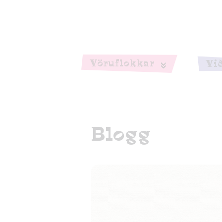
Vöru­flokkar
Vi
Blogg