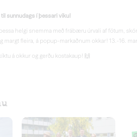
il sunnudags í þessari viku!
þessa helgi snemma með frábæru úrvali af fötum, sk
og margt fleira, á popup-markaðnum okkar! 13.-16. ma
ktu á okkur og gerðu kostakaup! 🙌
nu