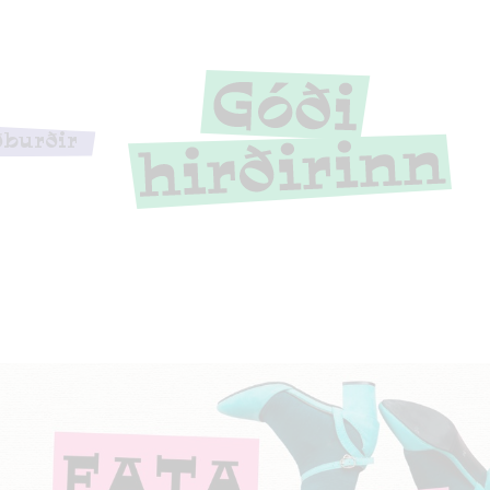
ðburðir