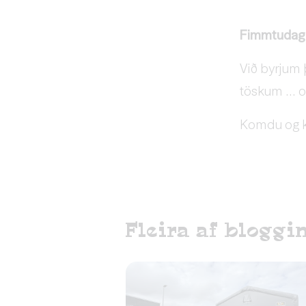
Fimmtudag t
Við byrjum 
töskum ... 
Komdu og kí
Fleira af bloggi