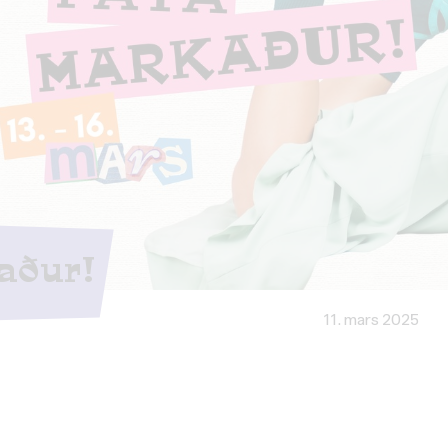
aður!
11. mars 2025