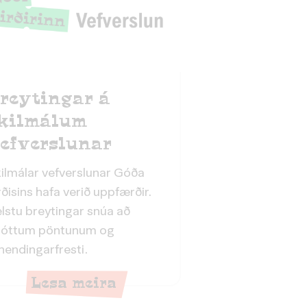
reytingar á
kilmálum
efverslunar
ilmálar vefverslunar Góða
rðisins hafa verið uppfærðir.
lstu breytingar snúa að
sóttum pöntunum og
hendingarfresti.
Lesa meira