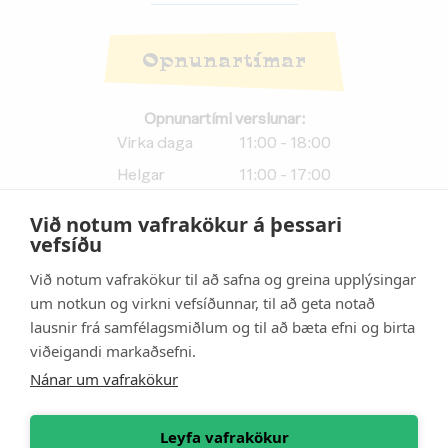
Opnunartímar
Opnunartími verslunar:
Virka daga
11:00 - 18:00
Helgar
11:00 - 17:00
Við notum vafrakökur á þessari
Afhendingartími netverslunar:
vefsíðu
Virka daga
11:00 - 17:50
Við notum vafrakökur til að safna og greina upplýsingar
Helgar
11:00 - 16:50
um notkun og virkni vefsíðunnar, til að geta notað
lausnir frá samfélagsmiðlum og til að bæta efni og birta
Athugið:
Afhendingartími
viðeigandi markaðsefni.
vefverslunar er
10 mínútum
styttri
en opnunartími
Nánar um vafrakökur
verslunar.
Leyfa vafrakökur