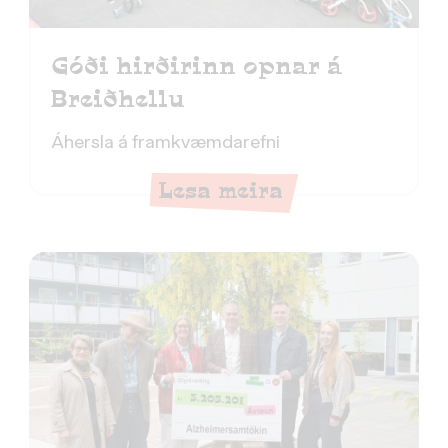
Góði hirðirinn opnar á
Breiðhellu
Áhersla á framkvæmdarefni
Lesa meira