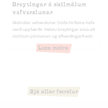
Breytingar á skilmálum
vefverslunar
Skilmálar vefverslunar Góða hirðisins hafa
verið uppfærðir. Helstu breytingar snúa að
ósóttum pöntunum og afhendingarfresti.
Lesa meira
Sjá allar færslur