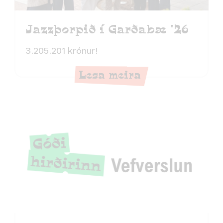
Jazzþorpið í Garðabæ '26
3.205.201 krónur!
Lesa meira