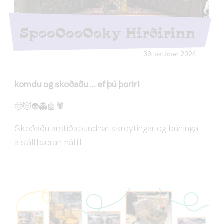
SpooOooOoky Hirðirinn
30. október 2024
komdu og skoðaðu ... ef þú þorir!
🤠😈👽👻🤖🕷
Skoðaðu árstíðabundnar skreytingar og búninga -
á sjálfbæran hátt!