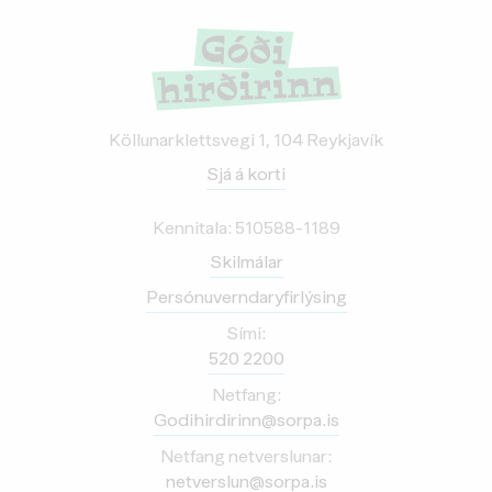
Köllunarklettsvegi 1, 104 Reykjavík
Sjá á korti
Kennitala: 510588-1189
Skilmálar
Persónuverndaryfirlýsing
Sími:
520 2200
Netfang:
Godihirdirinn@sorpa.is
Netfang netverslunar:
netverslun@sorpa.is