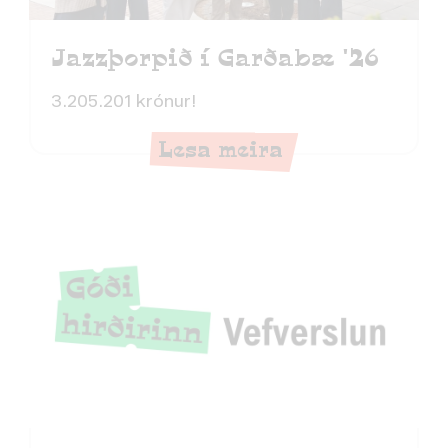
Jazzþorpið í Garðabæ '26
3.205.201 krónur!
Lesa meira