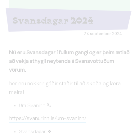
Svansdagar 2024
27. september 2024
Nú eru Svansdagar í fullum gangi og er þeim ætlað
að vekja athygli neytenda á Svansvottuðum
vörum.
hér eru nokkrir góðir staðir til að skoða og læra
meira!
Um Svaninn 🦢
https://svanurinn.is/um-svaninn/
Svansdagar 🍀