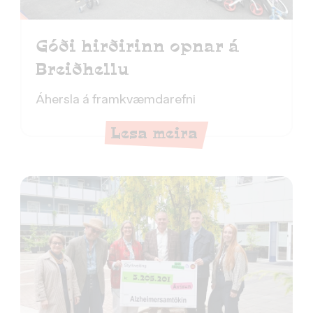
Góði hirðirinn opnar á
Breiðhellu
Áhersla á framkvæmdarefni
Lesa meira