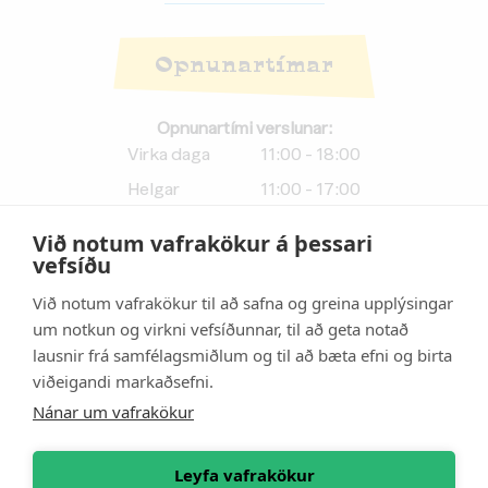
Opnunartímar
Opnunartími verslunar:
Virka daga
11:00 - 18:00
Helgar
11:00 - 17:00
Við notum vafrakökur á þessari
Afhendingartími netverslunar:
vefsíðu
Virka daga
11:00 - 17:50
Við notum vafrakökur til að safna og greina upplýsingar
Helgar
11:00 - 16:50
um notkun og virkni vefsíðunnar, til að geta notað
lausnir frá samfélagsmiðlum og til að bæta efni og birta
Athugið:
Afhendingartími
viðeigandi markaðsefni.
vefverslunar er
10 mínútum
styttri
en opnunartími
Nánar um vafrakökur
verslunar.
Leyfa vafrakökur