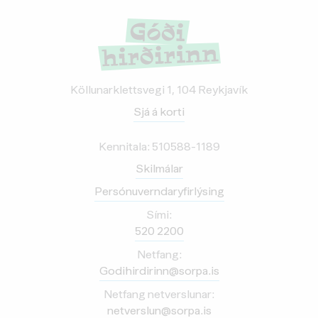
Köllunarklettsvegi 1, 104 Reykjavík
Sjá á korti
Kennitala: 510588-1189
Skilmálar
Persónuverndaryfirlýsing
Sími:
520 2200
Netfang:
Godihirdirinn@sorpa.is
Netfang netverslunar:
netverslun@sorpa.is