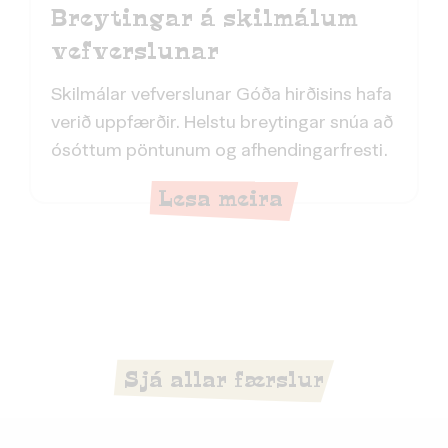
Breytingar á skilmálum
vefverslunar
Skilmálar vefverslunar Góða hirðisins hafa
verið uppfærðir. Helstu breytingar snúa að
ósóttum pöntunum og afhendingarfresti.
Lesa meira
Sjá allar færslur