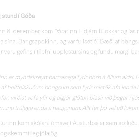
 stund í Góða
n 6. desember kom Þórarinn Eldjárn til okkar og las 
 sína, Bangsapokinn, og var fullsetið! Bæði af böngs
ar voru gefins í tilefni upplestursins og fundu margi b
n er myndskreytt barnasaga fyrir börn á öllum aldri. Þa
 af heittelskuðum böngsum sem fyrir mistök afa lenda í
n virðist vofa yfir og algjör glötun blasir við þegar í lj
munu trúlega enda á haugunum. Allt fer þó vel að lokum
sturinn kom skólahljómsveit Austurbæjar sem spiluðu f
 og skemmtileg jólalög.