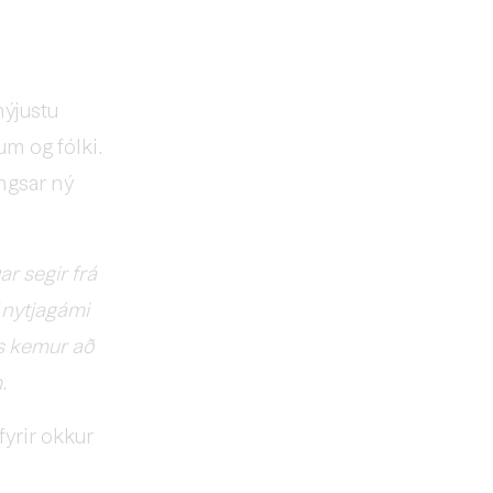
nýjustu
um og fólki.
angsar ný
r segir frá
 nytjagámi
ós kemur að
.
yrir okkur