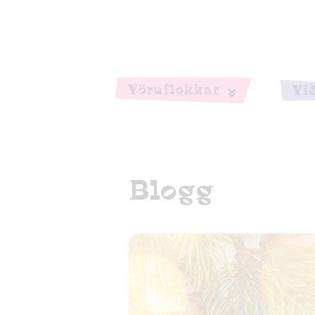
Vöru­flokkar
Vi
Blogg