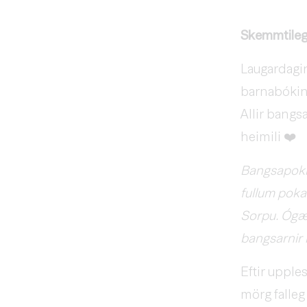
Skemmtileg
Laugardagin
barnabókina
Allir bangs
heimili ❤️
Bangsapokin
fullum poka
Sorpu. Ógæfa
bangsarnir 
Eftir upple
mörg falleg