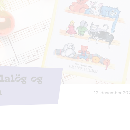
lalög og
a
12. desember 20