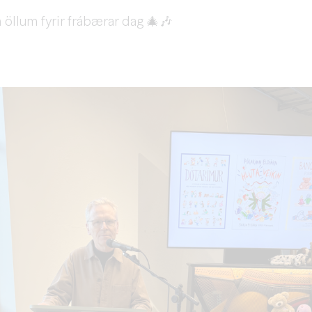
öllum fyrir frábærar dag 🎄🎶