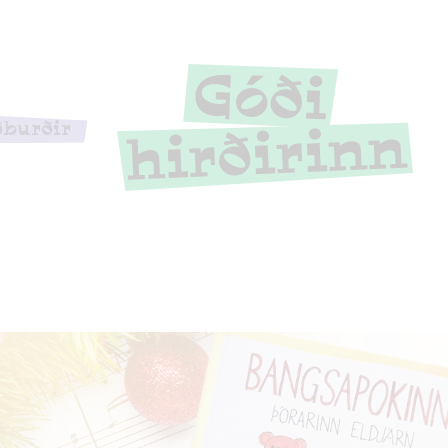
ðburðir