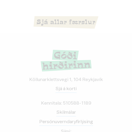
Sjá allar færslur
Köllunarklettsvegi 1, 104 Reykjavík
Sjá á korti
Kennitala: 510588-1189
Skilmálar
Persónuverndaryfirlýsing
Sími: