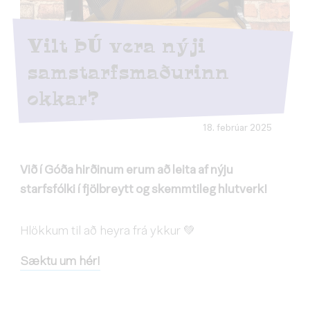
Vilt ÞÚ vera nýji
samstarfsmaðurinn
okkar?
18. febrúar 2025
Við í Góða hirðinum erum að leita af nýju
starfsfólki í fjölbreytt og skemmtileg hlutverk!
Hlökkum til að heyra frá ykkur 💚
Sæktu um hér!