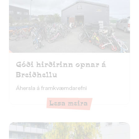
Góði hirðirinn opnar á
Breiðhellu
Áhersla á framkvæmdarefni
Lesa meira