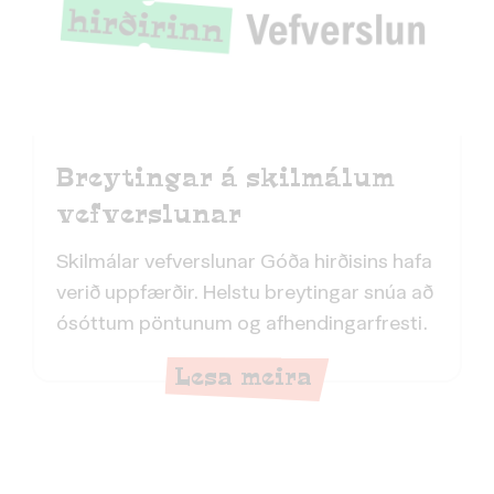
Breytingar á skilmálum
vefverslunar
Skilmálar vefverslunar Góða hirðisins hafa
verið uppfærðir. Helstu breytingar snúa að
ósóttum pöntunum og afhendingarfresti.
Lesa meira