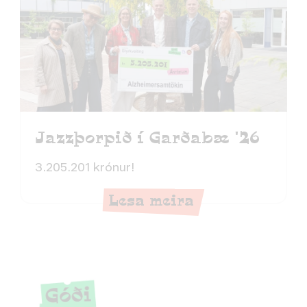
Jazzþorpið í Garðabæ '26
3.205.201 krónur!
Lesa meira